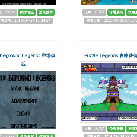
：7,824
動作冒險
滑鼠點擊
人氣：7,365
守塔系列
策略
表日期：2016-04-27 17:34:24
發表日期：2015-05-01 07:33:
tleground Legends 戰場傳
Puzzle Legends 倉庫番
說
人氣：6,307
益智遊戲
解謎
：7,378
角色扮演
模擬系列
發表日期：2014-06-03 22:48: