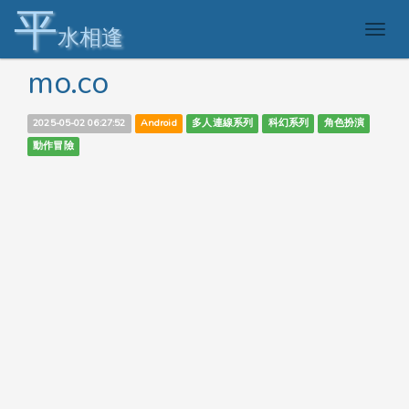
平
Togg
水相逢
navig
mo.co
2025-05-02 06:27:52
Android
多人連線系列
科幻系列
角色扮演
動作冒險