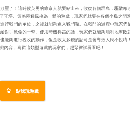
給欺壓了！這時候英勇的維京人就要站出來，收復各個群島，驅散寒
，是款融合了守塔、策略兩種風格為一體的遊戲，玩家們就要在各個小島之間
要進行戰鬥的單位，之後就能夠進入戰鬥囉。在戰鬥的過程中玩家們
來給對手致命的一擊。使用時機得當的話，玩家們就能夠順利地擊敗
島也能夠進行稅收的動作，但是收太多錢的話可是會導致人民不悅唷
富多元的遊戲內容，喜歡這類型遊戲的玩家們，趕緊嘗試看看吧！
點我玩遊戲