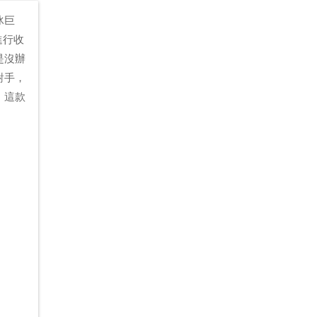
冰巨
進行收
是沒辦
對手，
！這款