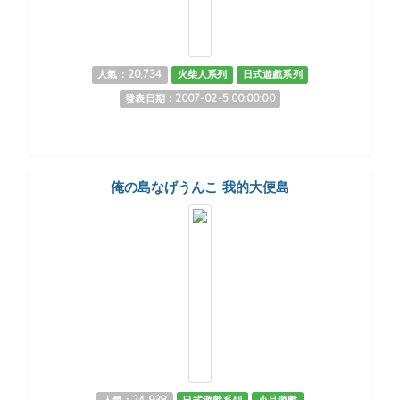
人氣：20,734
火柴人系列
日式遊戲系列
發表日期：2007-02-5 00:00:00
俺の島なげうんこ 我的大便島