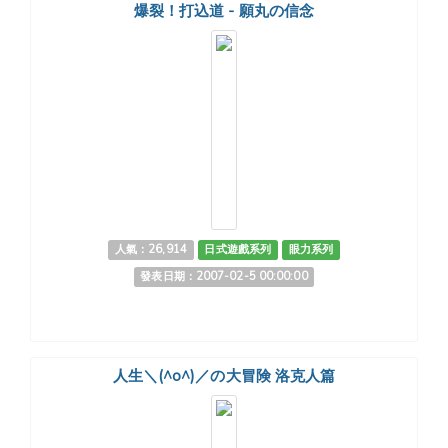
爆裂！打込道 - 願丸の信念
人氣：26,914
日式遊戲系列
眼力系列
發表日期：2007-02-5 00:00:00
人生＼(^o^)／の大冒険 洛克人篇