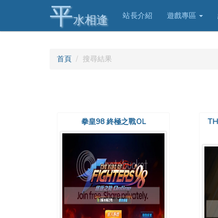
平
站長介紹
遊戲專區
水相逢
首頁
搜尋結果
拳皇98 終極之戰OL
TH