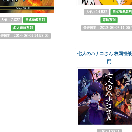
人氣：14,832
日式遊戲系
人氣：7,027
日式遊戲系列
惡搞系列
多人連線系列
發表日期：2012-08-07 11:06:
表日期：2014-08-01 14:58:05
七人のハナコさん 校園怪
鬥
人氣：10,841