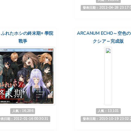
發表日期：2012-04-28 23:17:
りふれたホシの終末期+ 學院
ARCANUM ECHO～空色
戰爭
クシア～完成版
人氣：16,286
人氣：13,101
表日期：2012-01-16 00:30:31
發表日期：2010-10-19 23:02: