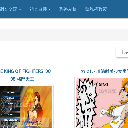
網友交流
站長自製
聯絡站長
隱私權政策
排
E KING OF FIGHTERS ’98
のぶしっ!! 逃離美少女房
98 格鬥天王