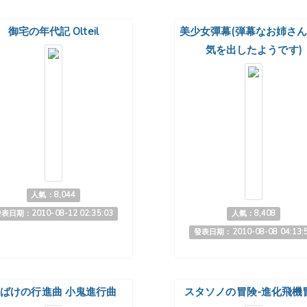
御宅の年代記 Olteil
美少女彈幕(弾幕なお姉さ
気を出したようです)
人氣：8,044
表日期：2010-08-12 02:35:03
人氣：8,408
發表日期：2010-08-08 04:13:
ばけの行進曲 小鬼進行曲
スタソノの冒険-進化飛機