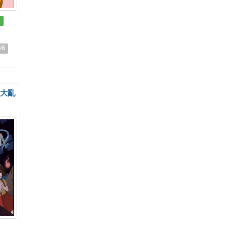
列
46
談大亂