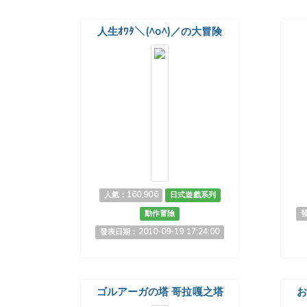
人生ｵﾜﾀ＼(^o^)／の大冒険
人氣：160,906
日式遊戲系列
動作冒險
發
發表日期：2010-09-19 17:24:00
ゴルアーガの塔 哥拉嘎之塔
お