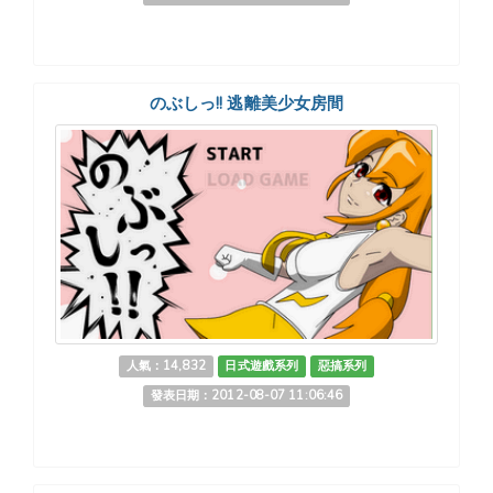
のぶしっ!! 逃離美少女房間
人氣：14,832
日式遊戲系列
惡搞系列
發表日期：2012-08-07 11:06:46