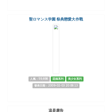
聖ロマンス学園 祭典戀愛大作戰
人氣：59,698
惡搞系列
美少女系列
發表日期：2009-02-03 20:08:13
這是廣告