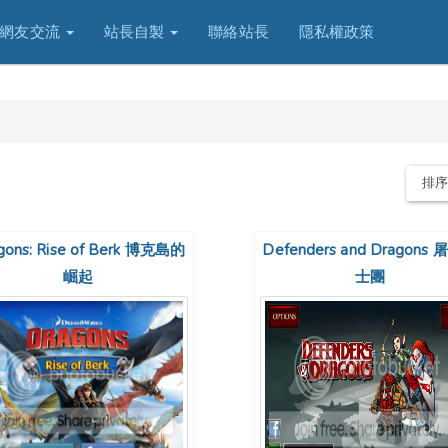
網友交流
站長自製
聯絡站長
隱私權政策
排
gons: Rise of Berk 博克島的
Defenders and Dragons
崛起
士團