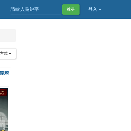
登入
搜尋
序方式
 屠龍騎