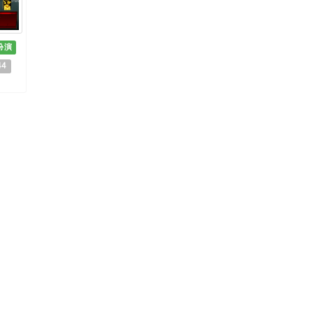
扮演
44