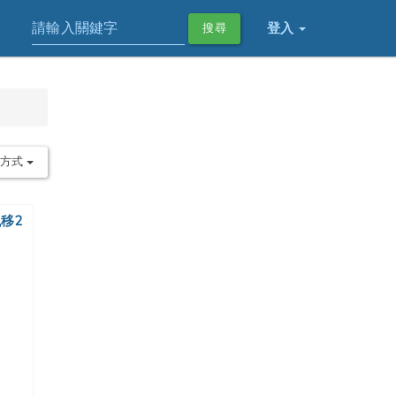
登入
搜尋
序方式
 飄移2