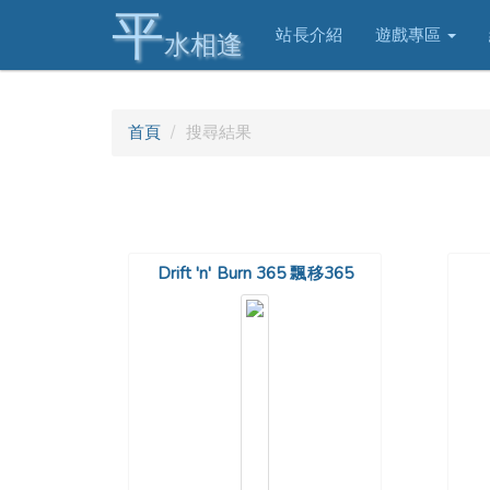
平
站長介紹
遊戲專區
水相逢
首頁
搜尋結果
Drift 'n' Burn 365 飄移365