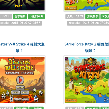
：6,935
射擊遊戲
大亂鬥系列
人氣：7,479
滑鼠點擊
可愛
表日期：2015-06-27 07:05:57
發表日期：2015-06-26 07:25:
aster Will Strike 4 災難大進
StrikeForce Kitty 2 衝
擊 4
貓咪 2
：6,243
滑鼠點擊
益智遊戲
人氣：6,554
角色扮演
可愛