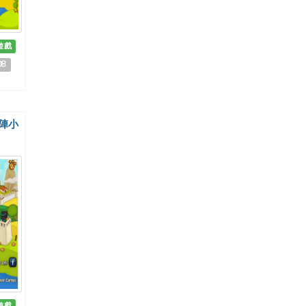
遊戲
08
鋒陷陣小
遊戲