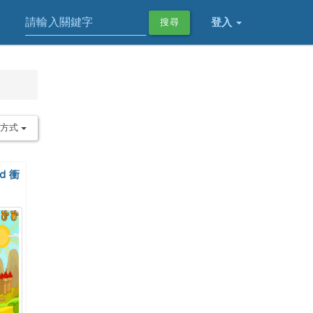
登入
搜尋
序方式
nd 衝