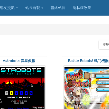
網友交流
站長自製
聯絡站長
隱私權政策
排
Astrobots 異星救援
Battle Robots! 戰鬥機