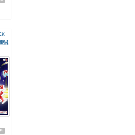
CK
之聖誕
04