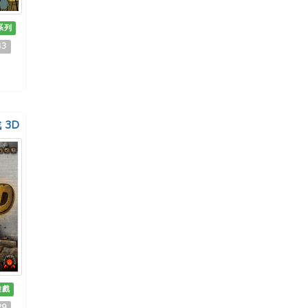
系列
43
戰 3D
遊戲
29