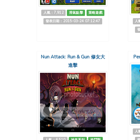
人氣：7,912
滑鼠點擊
策略遊戲
發表日期：2015-03-24 07:12:47
人氣
發
Nun Attack: Run & Gun 修女大
Pe
進擊
人氣
人氣：6,510
神鬼系列
格鬥類
發