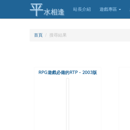
平
站長介紹
遊戲專區
水相逢
首頁
搜尋結果
RPG遊戲必備的RTP - 2003版