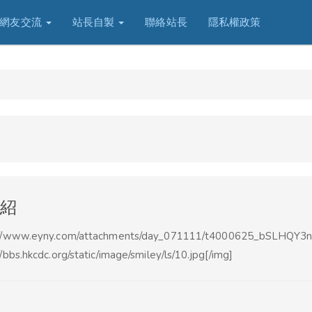
網友交流
站長自製
聯絡站長
隱私權政策
紹
://www.eyny.com/attachments/day_071111/t4000625_bSLHQY3na
//bbs.hkcdc.org/static/image/smiley/ls/10.jpg[/img]