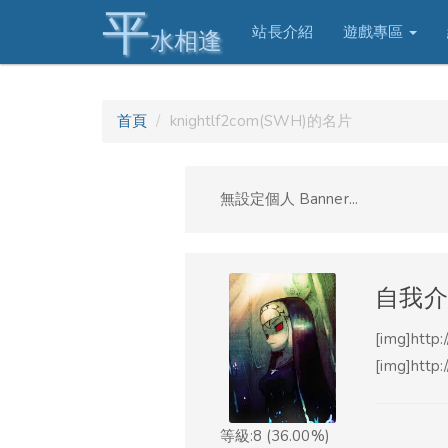
平
站長介紹
遊戲專區
水相逢
首頁
knightlf2com(SWH)的名片
無設定個人 Banner...
自我介
[img]http
[img]http:
等級:8 (36.00%)