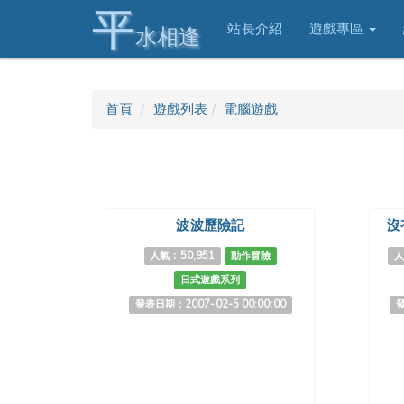
平
站長介紹
遊戲專區
水相逢
首頁
遊戲列表
電腦遊戲
波波歷險記
沒
人氣：50,951
動作冒險
人
日式遊戲系列
發表日期：2007-02-5 00:00:00
發