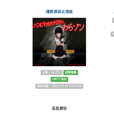
殭屍禁區女僕版
人氣：12,351
射擊遊戲
UNITY系列
發表日期：2012-10-13 14:40:54
這是廣告