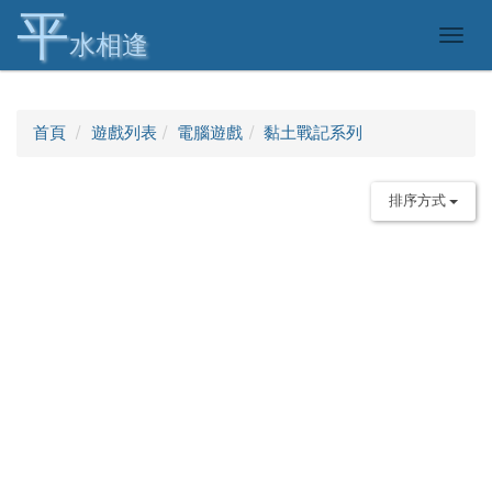
平
Togg
水相逢
navig
首頁
遊戲列表
電腦遊戲
黏土戰記系列
排序方式