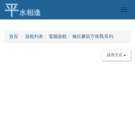
平
Togg
水相逢
navig
首頁
遊戲列表
電腦遊戲
瘋狂蘑菇守衛戰系列
排序方式