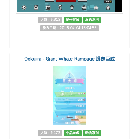
人氣：5,313
動作冒險
反應系列
發表日期：2016-04-04 15:04:55
Ookujira - Giant Whale Rampage 爆走巨鯨
人氣：5,172
小品遊戲
動物系列