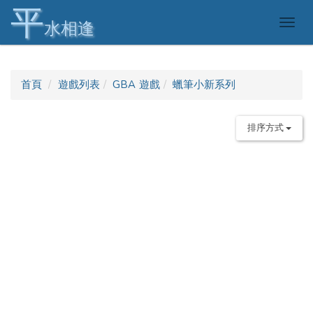
平
Togg
水相逢
navig
首頁
遊戲列表
GBA 遊戲
蠟筆小新系列
排序方式