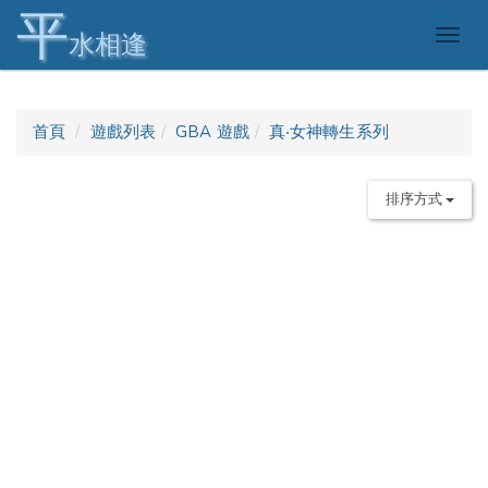
平
Togg
水相逢
navig
首頁
遊戲列表
GBA 遊戲
真‧女神轉生系列
排序方式