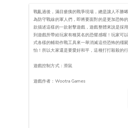
戰亂過後，滿目瘡痍的戰爭現場，總是讓人不勝
為防守戰線的軍人們，即將要面對的是更加恐怖的殭屍群
款描述這樣的一款射擊遊戲，遊戲整體來說是採
到遊戲所帶給玩家有種莫名的恐懼感喔！玩家可
式各樣的輔助作戰工具來一舉消滅這些恐怖的殭
怕！所以大家還是要愛好和平，這種打打殺殺的行為，玩玩
遊戲控制方式：滑鼠
遊戲作者：Wootra Games