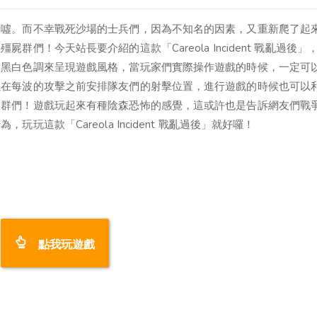
唏噓。而不幸戰死沙場的士兵們，因為不知名的因素，又重新爬了起
們！今天站長要介紹的這款「Careola Incident 戰亂過後」
用黑白色調來呈現遊戲風格，當玩家們實際操作遊戲的時候，一定可
以在每波的攻擊之前安排隊友們的射擊位置，進行遊戲的時候也可以
屍群們！遊戲玩起來有種陰森恐怖的感覺，這或許也是告訴網友們戰
這款「Careola Incident 戰亂過後」就好囉！
點我玩遊戲