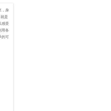
來，身
，就是
以感受
利用各
爭的可