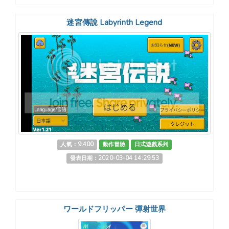
迷宮傳說 Labyrinth Legend
人氣：9,400
動作冒險
日式遊戲系列
發表日期：2020-03-04 14:29:53
ワールドフリッパー 彈射世界