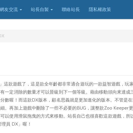
網友交流
站長自製
聯絡站長
隱私權政策
DX
管理員」這款遊戲了，這是款全年齡都非常適合遊玩的一款益智遊戲，玩
要有一定消除的數量才可以晉級到下一個等級。藉由移動頭向來達成
分數喔！而這款DX版本，顧名思義就是更加進化的版本。不管是在
再加上遊戲中刪除了一些不必要的BUG，讓整款Zoo Keeper
還可以使用滑鼠拖曳的方式來移動。站長自己也很喜歡這款遊戲，所
管理員 DX」喔！