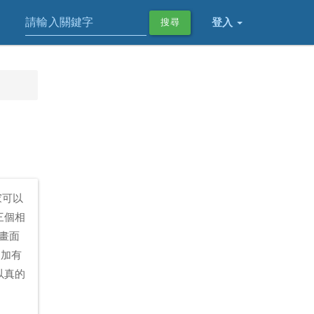
登入
搜尋
家可以
三個相
畫面
更加有
以真的