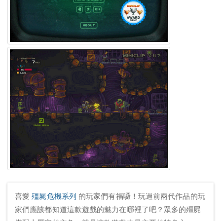
喜愛
殭屍危機系列
的玩家們有福囉！玩過前兩代作品的玩
家們應該都知道這款遊戲的魅力在哪裡了吧？眾多的殭屍