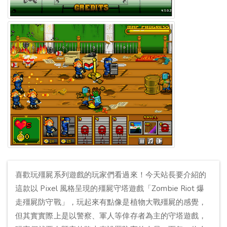
喜歡玩殭屍系列遊戲的玩家們看過來！今天站長要介紹的
這款以 Pixel 風格呈現的殭屍守塔遊戲「Zombie Riot 爆
走殭屍防守戰」，玩起來有點像是植物大戰殭屍的感覺，
但其實實際上是以警察、軍人等倖存者為主的守塔遊戲，