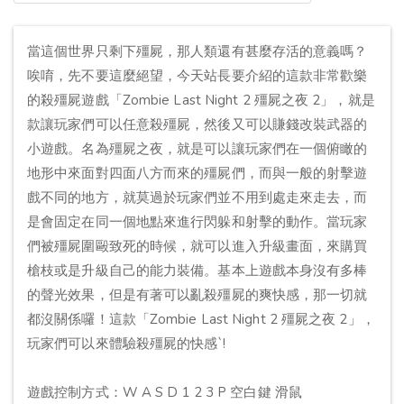
當這個世界只剩下殭屍，那人類還有甚麼存活的意義嗎？
唉唷，先不要這麼絕望，今天站長要介紹的這款非常歡樂
的殺殭屍遊戲「Zombie Last Night 2 殭屍之夜 2」，就是
款讓玩家們可以任意殺殭屍，然後又可以賺錢改裝武器的
小遊戲。名為殭屍之夜，就是可以讓玩家們在一個俯瞰的
地形中來面對四面八方而來的殭屍們，而與一般的射擊遊
戲不同的地方，就莫過於玩家們並不用到處走來走去，而
是會固定在同一個地點來進行閃躲和射擊的動作。當玩家
們被殭屍圍毆致死的時候，就可以進入升級畫面，來購買
槍枝或是升級自己的能力裝備。基本上遊戲本身沒有多棒
的聲光效果，但是有著可以亂殺殭屍的爽快感，那一切就
都沒關係囉！這款「Zombie Last Night 2 殭屍之夜 2」，
玩家們可以來體驗殺殭屍的快感`!
遊戲控制方式：W A S D 1 2 3 P 空白鍵 滑鼠