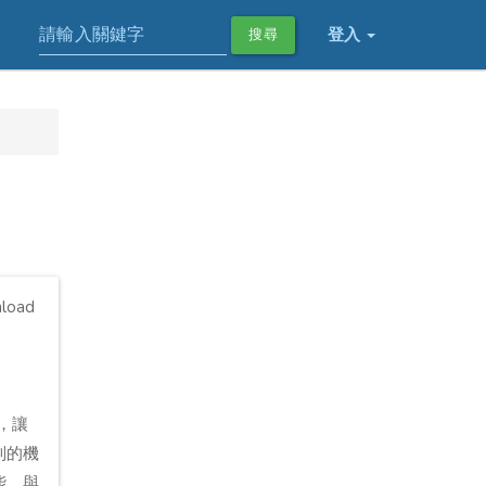
登入
搜尋
oad
中，讓
制的機
能。與