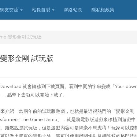
網友交流
站長自製
聯絡站長
隱私權政策
e Demo 變形金剛 試玩版
Demo 變形金剛 試玩版
nload 就會轉移到下載頁面。看到中間的字串變成「Your downl
d the file.」，點擊下去就可以開始下載了。
又來介紹一款兩年前的試玩版遊戲，也就是最近很熱門的「變形金剛
nsformers: The Game Demo」，就是將電影版遊戲來移植到遊戲
作。雖然說是試玩版，但是遊戲內容可是絲毫不馬虎唷！玩家可以控
了可以做出簡單的變形之外，還可以使用機關炮以及超酷炫的格鬥技