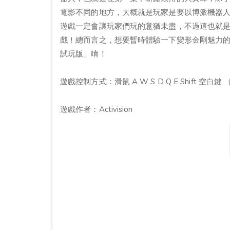
電影不同的地方，大概就是玩家是要以博派機器
遊戲一定會讓玩家們玩的意猶未盡，不過這也就
戲！總而言之，想要暫時體驗一下變形金剛魅力的網友們，一
試玩版」唷！
遊戲控制方式：滑鼠 A W S D Q E Shift 空白鍵 （可
遊戲作者：Activision