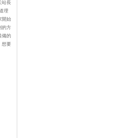
天站長
其道理
家開始
利的方
裝備的
！想要