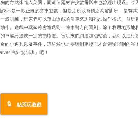
摸狗的方式來進入美國，而這個題材在少數電影中也曾經出現過。今
駕訓班」，雖然不是一款正統的賽車遊戲，但是之所以會稱之為駕訓班，是有
的一般訓練，玩家們可以藉由遊戲的引導來逐漸熟悉操作模式。當玩
的動作。遊戲中玩家將會遭遇到一連串警方的圍剿，除了利用地形地
方的車輛給達成一定的損壞度。當玩家們到達加油站後，就可以進行
驚奇的小道具以及事件，這當然也是要玩到更後面才會體驗得到的喔
river 瘋狂駕訓班」吧！
點我玩遊戲