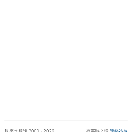
© 平水相逢 2000 - 2026
有事嗎？請
連絡站長