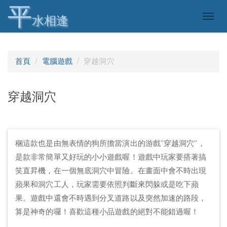
平
Togg
水相逢
navig
首頁
電腦遊戲
穿越洞穴
穿越洞穴
稛這款也是由無表情的狗所擔當演出的游戲”穿越洞穴”，
是款非常簡單又好玩的小小遊戲喔！遊戲中玩家要搭著搞
笑直昇機，在一個無底洞穴中冒險。在畫面中會不時出現
蘋果和洞穴工人，玩家需要依照判斷來閃躲或是吃下蘋
果。遊戲中還會不時遇到分叉道路以及突然加速的路段，
算是神奇的囉！喜歡這種小品遊戲的絕對不能錯過喔！