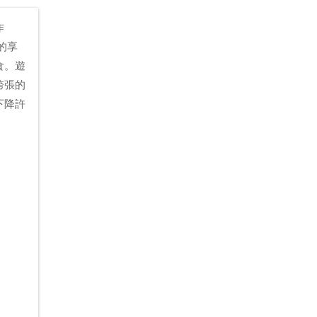
作
同的享
食。遊
誇張的
下降許