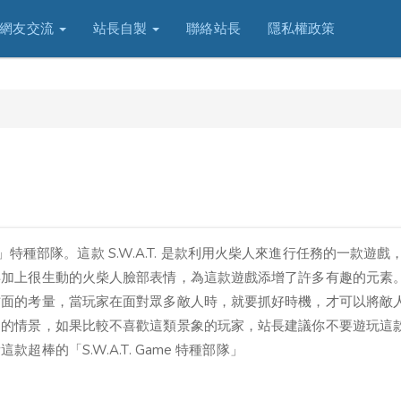
網友交流
站長自製
聯絡站長
隱私權政策
me」特種部隊。這款 S.W.A.T. 是款利用火柴人來進行任務的一款遊戲
再加上很生動的火柴人臉部表情，為這款遊戲添增了許多有趣的元素
方面的考量，當玩家在面對眾多敵人時，就要抓好時機，才可以將敵
開的情景，如果比較不喜歡這類景象的玩家，站長建議你不要遊玩這
棒的「S.W.A.T. Game 特種部隊」