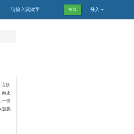
登入
搜尋
，這款
。而正
人一併
款遊戲