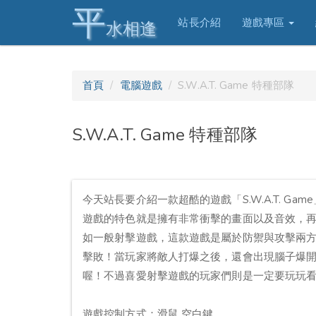
平
站長介紹
遊戲專區
水相逢
首頁
電腦遊戲
S.W.A.T. Game 特種部隊
S.W.A.T. Game 特種部隊
今天站長要介紹一款超酷的遊戲「S.W.A.T. Ga
遊戲的特色就是擁有非常衝擊的畫面以及音效，
如一般射擊遊戲，這款遊戲是屬於防禦與攻擊兩
擊敗！當玩家將敵人打爆之後，還會出現腦子爆
喔！不過喜愛射擊遊戲的玩家們則是一定要玩玩看這款超
遊戲控制方式：滑鼠 空白鍵