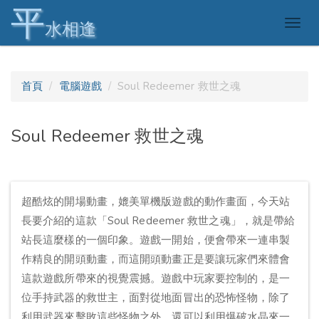
平
Togg
水相逢
navig
首頁
電腦遊戲
Soul Redeemer 救世之魂
Soul Redeemer 救世之魂
超酷炫的開場動畫，媲美單機版遊戲的動作畫面，今天站
長要介紹的這款「Soul Redeemer 救世之魂」，就是帶給
站長這麼樣的一個印象。遊戲一開始，便會帶來一連串製
作精良的開頭動畫，而這開頭動畫正是要讓玩家們來體會
這款遊戲所帶來的視覺震撼。遊戲中玩家要控制的，是一
位手持武器的救世主，面對從地面冒出的恐怖怪物，除了
利用武器來擊敗這些怪物之外，還可以利用爆破水晶來一