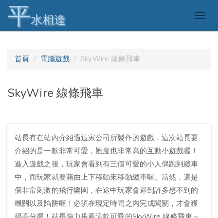
平
Togg
水相逢
navig
首頁
電腦遊戲
SkyWire 線條飛車
SkyWire 線條飛車
站長有在站內介紹過這家公司所製作的遊戲，這次站長要
介紹的是一款非常可愛，難度也非常高的互動小遊戲喔！
進入遊戲之後，玩家會看到有三個可愛的小人偶跑到纜車
中，而玩家就要藉由上下移動來移動纜車喔。當然，這是
個非常刺激的飛行樂園，在途中玩家會遇到許多想不到的
機關以及陷阱喔！必須在現定時間之內完成闖關，才會獲
得高分喔！站長強力推薦這款可愛的SkyWire 線條飛車～