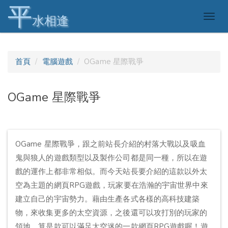
平
Togg
水相逢
navig
首頁
電腦遊戲
OGame 星際戰爭
OGame 星際戰爭
OGame 星際戰爭，跟之前站長介紹的村落大戰以及吸血
鬼與狼人的遊戲類型以及製作公司都是同一種，所以在遊
戲的運作上都非常相似。而今天站長要介紹的這款以外太
空為主題的網頁RPG遊戲，玩家要在浩瀚的宇宙世界中來
建立自己的宇宙勢力。藉由生產各式各樣的高科技建築
物，來收集更多的太空資源，之後還可以攻打別的玩家的
領地，算是款可以滿足太空迷的一款網頁RPG遊戲喔！遊