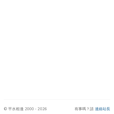
© 平水相逢 2000 - 2026
有事嗎？請
連絡站長