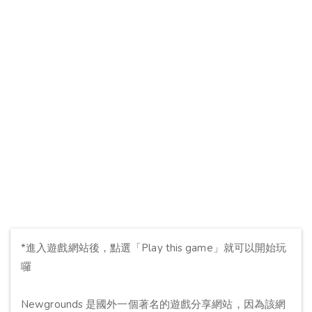
*進入遊戲網站後，點選「Play this game」就可以開始玩
囉
Newgrounds 是國外一個著名的遊戲分享網站，因為該網