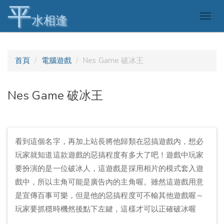
平
Togg
水相逢
navig
首頁
電腦遊戲
Nes Game 破冰王
Nes Game 破冰王
看到這個名字，再加上站長將他歸類在惡搞遊戲內，想必
玩家就知道這款遊戲的惡搞程度有多大了吧！遊戲中玩家
要扮演的是一位破冰人，這遊戲是採用相片的模式套入遊
戲中，所以主角可能是廣告內的主角喔。雖然這遊戲用意
是宣傳百事可樂，但是他的惡搞程度可不輸其他遊戲喔～
玩家要抓穩時機然後點下左鍵，這樣才可以正確破冰喔