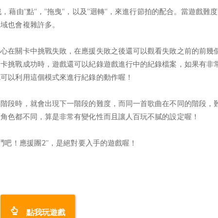
，藉由”點”，”拖曳”，以及”迴轉”，來進行節拍的配合。當遊戲難
區域也會複雜許多。
小心在關卡中挑戰失敗，在應援失敗之後還可以觀看失敗之前的前幾
關卡挑戰成功時，遊戲還可以紀錄遊戲進行中的紀錄檔案，如果有非
就可以利用這個模式來進行紀錄的動作喔！
一階段時，就會出現下一階段的難度，而同一首歌曲在不同的階段，
團角色都不同，算是非常有變化性而且讓人百玩不膩的設定喔！
鬥吧！應援團2”，是絕對要入手的遊戲喔！
點我玩遊戲