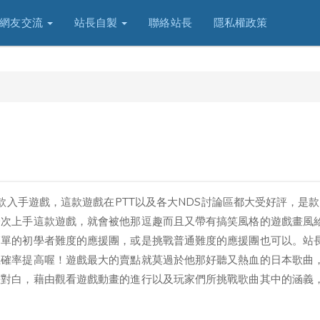
網友交流
站長自製
聯絡站長
隱私權政策
一款入手遊戲，這款遊戲在PTT以及各大NDS討論區都大受好評，是
一次上手這款遊戲，就會被他那逗趣而且又帶有搞笑風格的遊戲畫風
簡單的初學者難度的應援團，或是挑戰普通難度的應援團也可以。站
正確率提高喔！遊戲最大的賣點就莫過於他那好聽又熱血的日本歌曲
畫對白，藉由觀看遊戲動畫的進行以及玩家們所挑戰歌曲其中的涵義