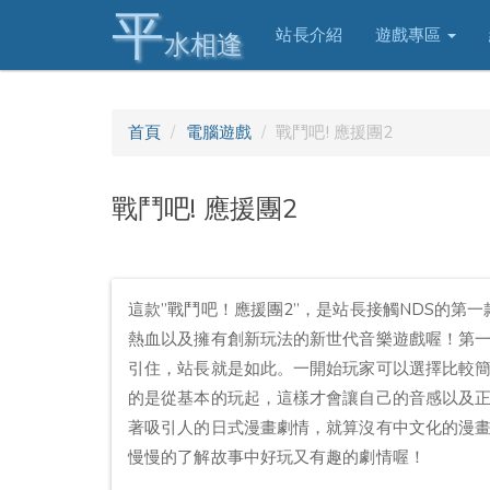
平
站長介紹
遊戲專區
水相逢
首頁
電腦遊戲
戰鬥吧! 應援團2
戰鬥吧! 應援團2
這款”戰鬥吧！應援團2”，是站長接觸NDS的第
熱血以及擁有創新玩法的新世代音樂遊戲喔！第
引住，站長就是如此。一開始玩家可以選擇比較
的是從基本的玩起，這樣才會讓自己的音感以及
著吸引人的日式漫畫劇情，就算沒有中文化的漫
慢慢的了解故事中好玩又有趣的劇情喔！