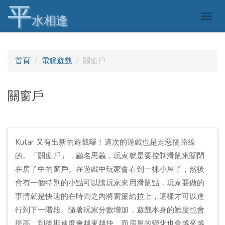
平
Togg
水相逢
navig
首頁
電腦遊戲
關窗戶
關窗戶
Kutar 又有出新的遊戲囉！這次的遊戲也是走惡搞路線
的。「關窗戶」，顧名思義，玩家就是要控制滑鼠來關閉
在房子中的窗戶。在遊戲中玩家會看到一棟小屋子，然後
會有一個特別的小點可以讓玩家來用滑鼠點，玩家要做的
事情就是快速的在時間之內將窗簾給拉上，這樣才可以進
行到下一階段。隨著玩家分數增加，遊戲本身的難度也會
提高。到後期速度會越來越快，而房屋的變化也會越來越