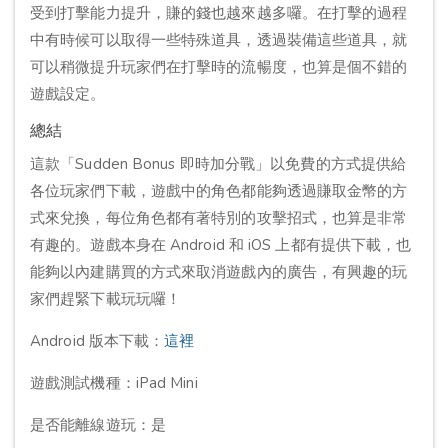
受到打擊能力提升，賺的錢也越來越多囉。在打擊的過程
中有時候可以取得一些特殊道具，透過裝備這些道具，就
可以稍微提升玩家們在打擊時的流暢度，也算是個不錯的
遊戲設定。
總結
這款「Sudden Bonus 即時加分戰」以免費的方式提供給
各位玩家們下載，遊戲中的角色都能夠透過賺取金幣的方
式來兌換，每位角色都有著特別的攻擊招式，也算是非常
有趣的。遊戲本身在 Android 和 iOS 上都有提供下載，也
能夠以內建購買的方式來取消遊戲內的廣告，有興趣的玩
家們趕緊下載玩玩囉！
Android 版本下載：
這裡
遊戲測試機種：iPad Mini
是否能離線遊玩：是