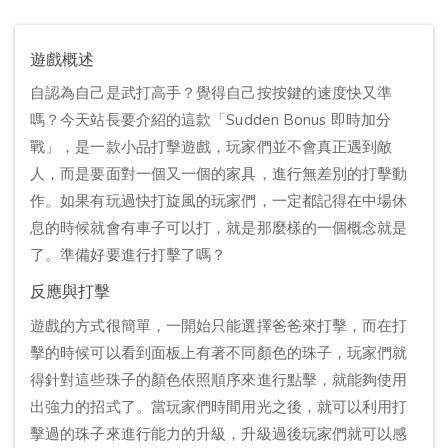
遊戲概述
自認為自己是武打高手？覺得自己按按鍵的速度快又準
嗎？今天站長要介紹的這款「Sudden Bonus 即時加分
戰」，是一款小品打擊遊戲，玩家們並不會真正遇到敵
人，而是要面對一個又一個的家具，進行無差別的打擊動
作。如果有玩過快打旋風的玩家們，一定都記得在中場休
息的時候就會有車子可以打，就是那麼樣的一個概念就是
了。準備好要進行打擊了嗎？
反應與打擊
遊戲的方式很簡單，一開始只能選擇爸爸來打擊，而在打
擊的時候可以看到面板上有著不同顏色的珠子，玩家們就
得針對這些珠子的顏色依照順序來進行點擊，就能夠使用
出強力的招式了。當玩家們時間用光之後，就可以利用打
擊過的珠子來進行能力的升級，升級過後玩家們就可以感