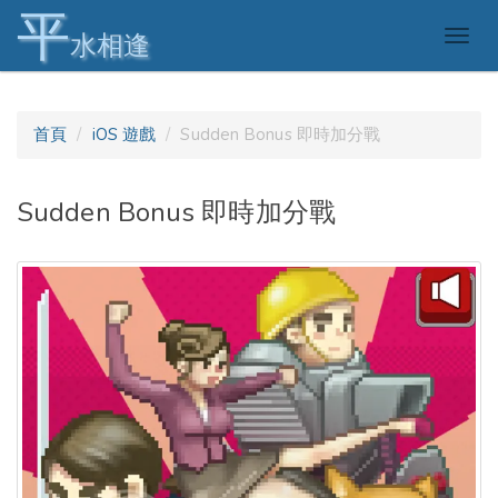
平
Togg
水相逢
navig
首頁
iOS 遊戲
Sudden Bonus 即時加分戰
Sudden Bonus 即時加分戰