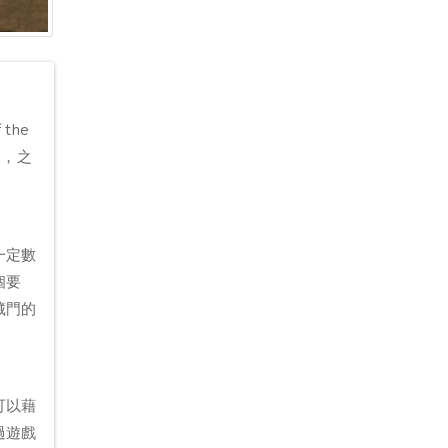
the
練，之
一定數
個要
藏門的
可以藉
過遊戲