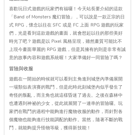
喜歡玩日式遊戲的玩家們有福囉！今天站長要介紹的這款
「Band of Monsters 魔幻冒險」，可以說是一款正宗的日
式 RPG，懷念以往在 SFC 或是 FC 上面 RPG 遊戲的玩家
們，光是看到這款遊戲的畫面，就會想起以往的那些美好
時光了吧？遊戲是以 Pixel 風格呈現，雖然畫質可能比不
上現今畫面華麗的 RPG 遊戲，但是其擁有的則是非常有誠
意的故事內容和遊戲系統喔！大家準備好一同冒險了嗎？
冒險與收服
遊戲在一開始的時候就可以看到主角進到城堡內準備展開
一場類似表演賽的戰鬥，但是此時此刻城堡內似乎發生了
奇怪的叛亂，而主角也就這樣昏迷了過去。之後在森林中
也遭遇到神祕的少女，從此就展開了一連串的冒險囉。玩
家們在戰鬥的過程中能夠進行魔物收服的動作，而針對各
個魔物也能夠進行技能調配的動作。當然，隨著不斷的戰
鬥，就能夠提升怪物等級，獲得新技能！