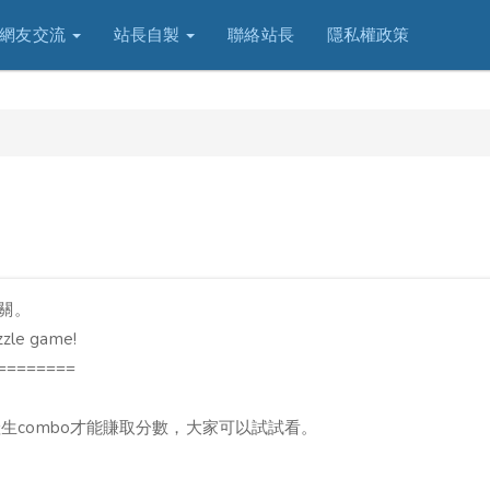
網友交流
站長自製
聯絡站長
隱私權政策
過關。
uzzle game!
========
。
生combo才能賺取分數，大家可以試試看。