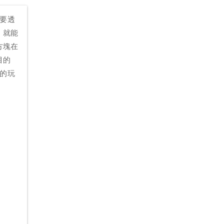
就要透
，就能
方塊在
目的
趣的玩