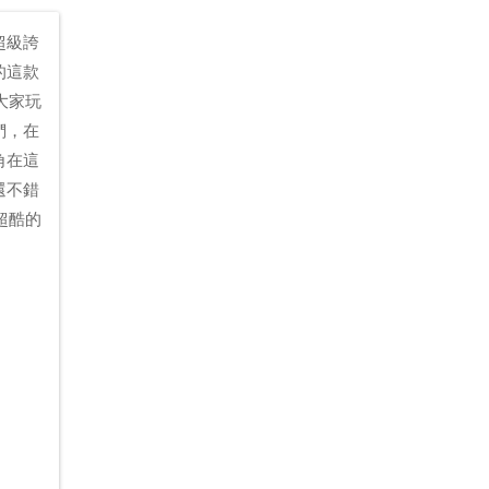
超級誇
的這款
，大家玩
們，在
角在這
還不錯
看超酷的