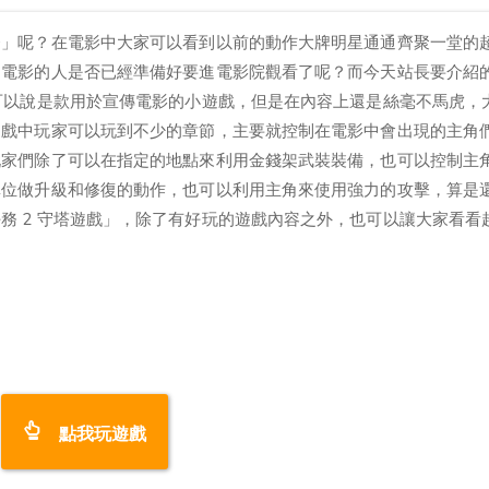
務」呢？在電影中大家可以看到以前的動作大牌明星通通齊聚一堂的
列電影的人是否已經準備好要進電影院觀看了呢？而今天站長要介紹
守塔遊戲」，可以說是款用於宣傳電影的小遊戲，但是在內容上還是絲毫不馬虎
遊戲中玩家可以玩到不少的章節，主要就控制在電影中會出現的主角
玩家們除了可以在指定的地點來利用金錢架武裝裝備，也可以控制主
單位做升級和修復的動作，也可以利用主角來使用強力的攻擊，算是
D 浴血任務 2 守塔遊戲」，除了有好玩的遊戲內容之外，也可以讓大家看
點我玩遊戲