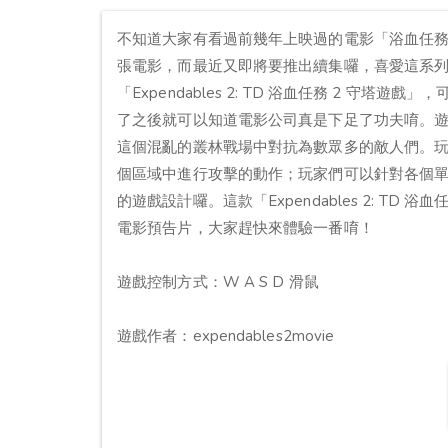
不知道大家有看過前幾年上映過的電影「浴血任
張電影，而最近又即將要推出續集囉，喜愛這系
「Expendables 2: TD 浴血任務 2 
了之後就可以知道電影公司真是下足了功夫唷。
這個混亂的叢林戰場中對抗為數眾多的敵人們。
個區域中進行攻擊的動作；玩家們可以針對各個
的遊戲設計囉。這款「Expendables 2: T
電影預告片，大家趕快來體驗一番唷！
遊戲控制方式：W A S D 滑鼠
遊戲作者：expendables2movie