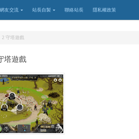
網友交流
站長自製
聯絡站長
隱私權政策
任務 2 守塔遊戲
2 守塔遊戲