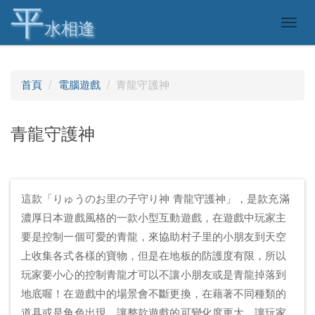
平
Togg
水相逢
navig
首頁
電腦遊戲
青龍守護神
青龍守護神
這款「りゅうのお里の子守り神 青龍守護神」，是款充滿
濃厚日本遊戲風格的一款小型互動遊戲，在遊戲中玩家主
要是控制一個可愛的青龍，來協助村子里的小朋友到天空
上收集各式各樣的寶物，但是在地板的防護度有限，所以
玩家要小心的控制青龍才可以不讓小朋友或是青龍掉落到
地底喔！在遊戲中的場景會不斷更換，在藉著不同種類的
道具或是角色出現，讓整款遊戲的可變化度更大，讓玩家