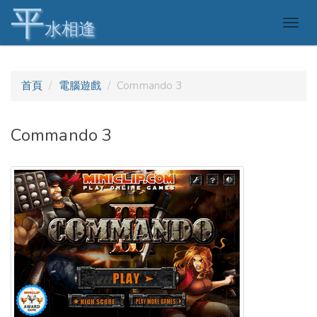
平
Togg
水相逢
navig
首頁
電腦遊戲
Commando 3
Commando 3