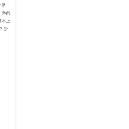
世界
。遊戲
基本上
2 沙