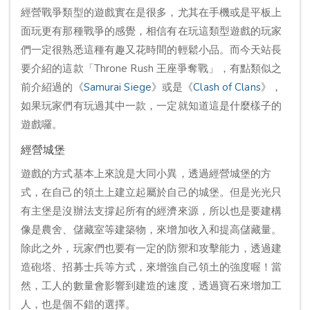
經營戰爭類型的遊戲實在是很多，尤其在手機或是平板上
面玩更有那種戰爭的感覺，相信有在玩這類型遊戲的玩家
們一定很熟悉這種有趣又花時間的輕鬆小品。而今天站長
要介紹的這款「Throne Rush 王座爭奪戰」，有點類似之
前介紹過的《
Samurai Siege
》或是《
Clash of Clans
》，
如果玩家們有玩過其中一款，一定就知道這是什麼樣子的
遊戲囉。
經營城堡
遊戲的方式基本上來說是大同小異，透過經營城堡的方
式，在自己的領土上建立起屬於自己的城堡。但是光光只
有主堡是沒辦法支撐起所有的經濟來源，所以也是要建構
像是農舍、儲藏室等建築物，來增加收入和提高儲藏量。
除此之外，玩家們也要有一定的防禦和攻擊能力，透過建
造砲塔、招募士兵等方式，來增強自己領土的強度喔！當
然，工人的數量會影響到建造的速度，透過寶石來增加工
人，也是個不錯的選擇。