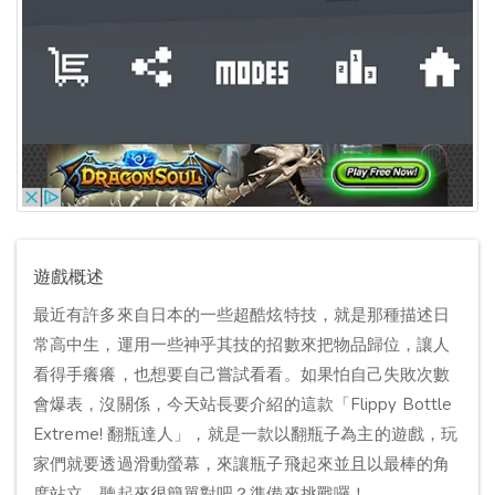
遊戲概述
最近有許多來自日本的一些超酷炫特技，就是那種描述日
常高中生，運用一些神乎其技的招數來把物品歸位，讓人
看得手癢癢，也想要自己嘗試看看。如果怕自己失敗次數
會爆表，沒關係，今天站長要介紹的這款「Flippy Bottle
Extreme! 翻瓶達人」，就是一款以翻瓶子為主的遊戲，玩
家們就要透過滑動螢幕，來讓瓶子飛起來並且以最棒的角
度站立，聽起來很簡單對吧？準備來挑戰囉！