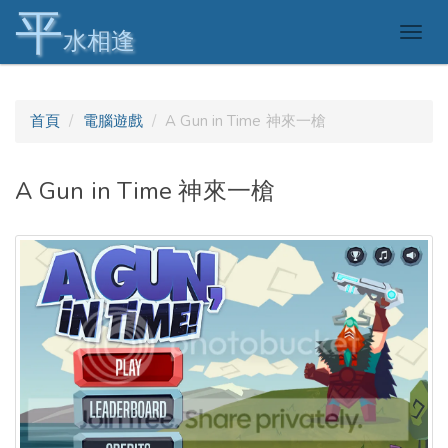
平
Togg
水相逢
navig
首頁
電腦遊戲
A Gun in Time 神來一槍
A Gun in Time 神來一槍