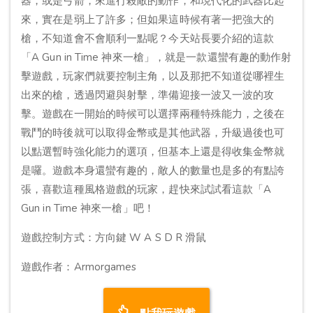
器，或是弓箭，來進行殺敵的動作，和現代化的武器比起
來，實在是弱上了許多；但如果這時候有著一把強大的
槍，不知道會不會順利一點呢？今天站長要介紹的這款
「A Gun in Time 神來一槍」，就是一款還蠻有趣的動作射
擊遊戲，玩家們就要控制主角，以及那把不知道從哪裡生
出來的槍，透過閃避與射擊，準備迎接一波又一波的攻
擊。遊戲在一開始的時候可以選擇兩種特殊能力，之後在
戰鬥的時後就可以取得金幣或是其他武器，升級過後也可
以點選暫時強化能力的選項，但基本上還是得收集金幣就
是囉。遊戲本身還蠻有趣的，敵人的數量也是多的有點誇
張，喜歡這種風格遊戲的玩家，趕快來試試看這款「A
Gun in Time 神來一槍」吧！
遊戲控制方式：方向鍵 W A S D R 滑鼠
遊戲作者：Armorgames
點我玩遊戲